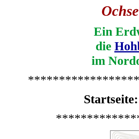
Ochse
Ein Erd
die
Hohb
im Nordo
*****************
Startseite
*************