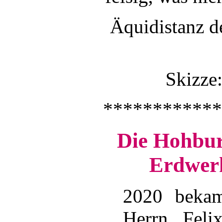
Äquidistanz d
Skizze
************
Die Hohbur
Erdwerk
2020 beka
Herrn Fel