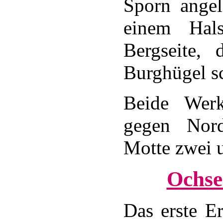
Sporn angel
einem Hal
Bergseite, 
Burghügel sc
Beide Wer
gegen Nor
Motte zwei u
Ochse
Das erste E