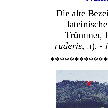
Die alte Beze
lateinisc
= Trümmer, 
ruderis
, n). -
************