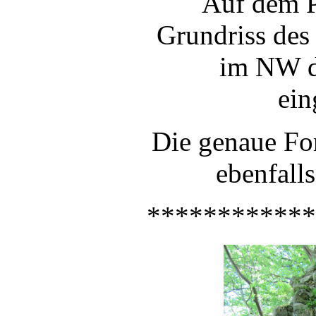
Auf dem P
Grundriss des
im NW d
ein
Die genaue Fo
ebenfall
************