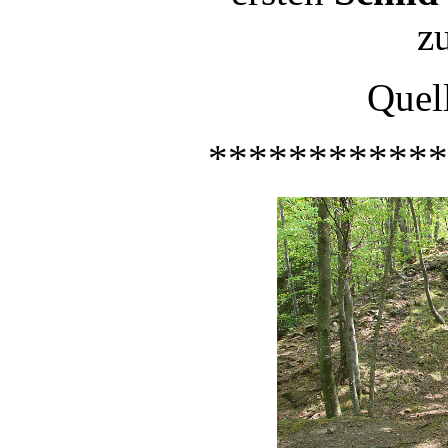
z
Quell
************