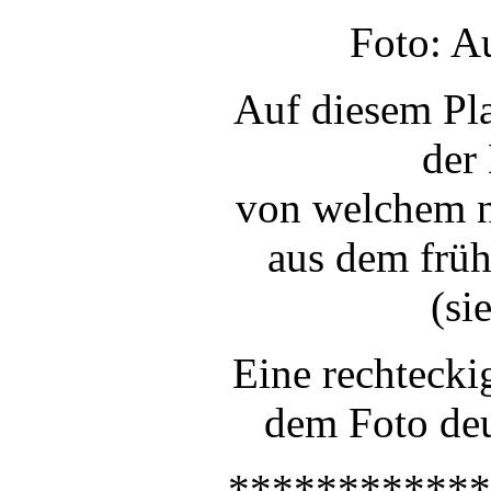
Foto: A
Auf diesem Pl
der
von welchem n
aus dem frühe
(si
Eine rechtecki
dem Foto deu
************