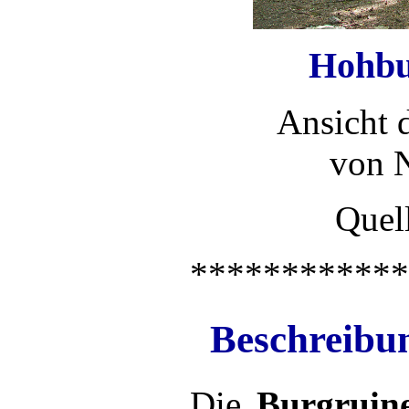
Hohbu
Ansicht 
von 
Quell
************
Beschreibun
Die
Burgruin