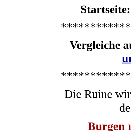
Startseite:
************
Vergleiche 
u
************
Die Ruine wir
d
Burgen 