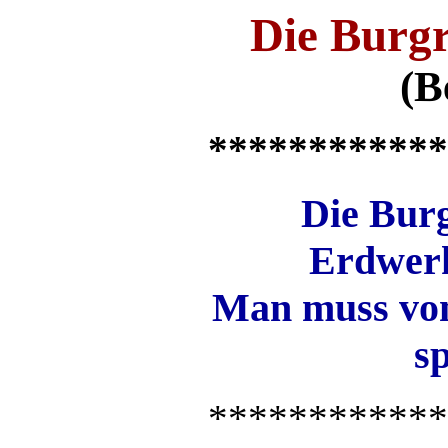
Die Burg
(
B
************
Die Burg
Erdwerk
Man muss vo
s
************