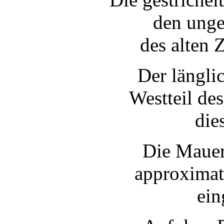
den unge
des alten
Z
Der längli
Westteil de
die
Die Mauer
approximat
ein