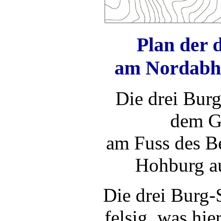
Plan der 
am Nordabha
Die drei Bur
dem Ge
am Fuss des B
Hohburg au
Die drei Burg-
felsig, was hier