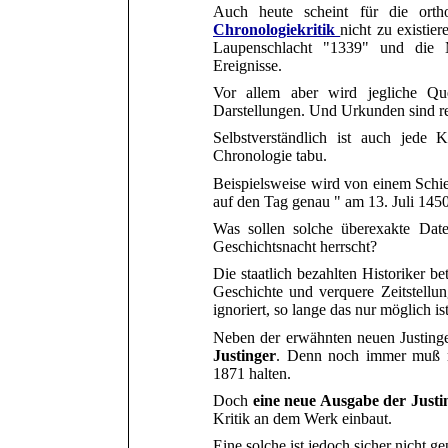
Auch
heute
scheint für die ort
Chronologiekritik
nicht zu existie
Laupenschlacht "1339" und die 
Ereignisse.
Vor allem aber wird jegliche Quel
Darstellungen. Und Urkunden sind r
Selbstverständlich ist auch jede 
Chronologie tabu.
Beispielsweise wird von einem Schi
auf den Tag genau " am 13. Juli 145
Was sollen solche überexakte Daten
Geschichtsnacht herrscht?
Die staatlich bezahlten Historiker b
Geschichte und verquere Zeitstellu
ignoriert, so lange das nur möglich ist
Neben der erwähnten neuen Justing
Justinger
. Denn noch immer muß m
1871 halten.
Doch
eine neue Ausgabe der Justin
Kritik an dem Werk einbaut.
Eine solche ist jedoch sicher nicht ge