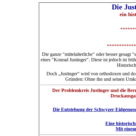
Die Jus
ein hi
******
************
Die ganze "mittelalterliche" oder besser gesagt "
eines
"
Konrad Justinger
"
. Diese ist jedoch
ist frü
Historisc
Doch „Justinger“ wird von orthodoxen und dogm
Gründen: Ohne ihn und seinen Umkrei
Der Problemkreis Justinger und die Bern
Druckausgab
Die Entstehung der Schwyzer Eidgenossen
Eine historisc
Mit einem