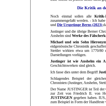
Die Kritik an de
Noch einmal sollen alle
Kritik
zusammengefaßt werden. - Ich habe
und
Die Ursprünge Berns (20
23
)
da
Justinger und die übrige Berner Chro
Anshelm sind
Werke des Fälscherkre
Michael und sein Sohn Hieronymu
eidgenössische Chronistik geschaffen
Stettler wirkten etwa um 17
7
0
/80
u
Darstellungen vorlügen.
Justinger ist wie Anshelm ein Al
Geschichtswerken sind gleich.
Ich fasse dies unter dem Begriff
Just
Schlagendes Beispiel der gleiche
Chronisten (Justinger, Anshelm, Stettl
Der Name JUSTINGER ist Teil der Ge
zur Zeit von Friedrich II. von H
JUSTINGEN
gegeben haben. IUS, 
zum Beispiel in Form der Handfeste 