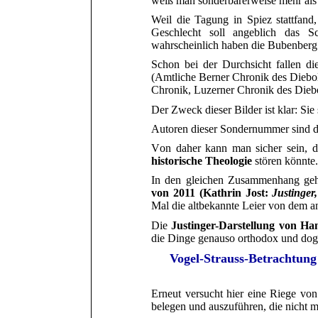
weiß man sonderbarerweise mehr als 
Weil die Tagung in Spiez stattfan
Geschlecht soll angeblich das 
wahrscheinlich haben die Bubenberg n
Schon bei der Durchsicht fallen di
(Amtliche Berner Chronik des Diebold
Chronik, Luzerner Chronik des Diebo
Der Zweck dieser Bilder ist klar: Sie
Autoren
d
ieser Sondernummer sind 
V
on daher kann man sicher sein, da
historische Theologie
stören könnte.
In den gleichen Zusammenhang geh
von 2011 (Kathrin Jost:
Justinger,
Mal die altbekannte Leier von dem a
Die
Justinger-Darstellung von H
die Dinge genauso orthodox und dog
Vogel-Strauss-Betrachtung
Erneut versucht hier eine Riege von
belegen und auszuführen, die nicht me