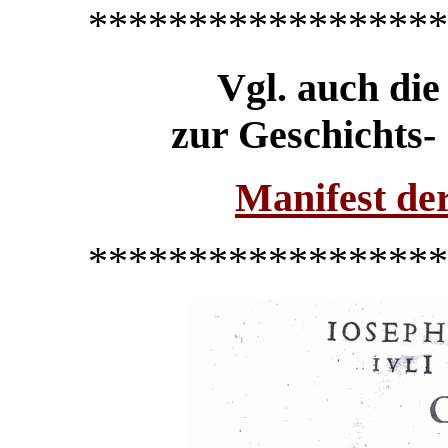
******************
Vgl. auch di
zur Geschichts-
Manifest der
******************