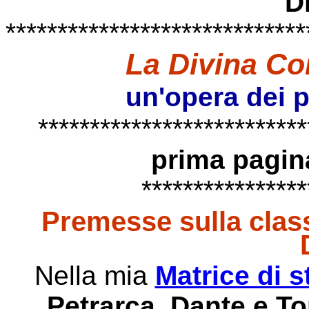
D
*****************************
La Divina Co
un'opera dei 
**************************
prima pagin
****************
Premesse sulla class
Nella mia
Matrice di s
Petrarca, Dante e 