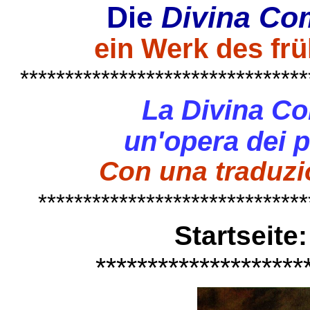
Die
Divina C
ein Werk des fr
********************************
La Divina C
un'opera dei p
Con una traduzio
******************************
Startseite
********************