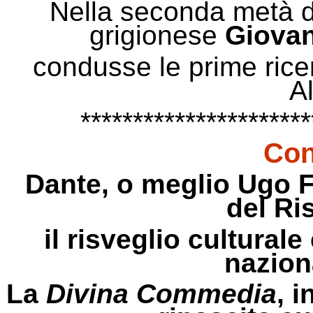
Nella seconda metà de
grigionese
Giovan
condusse le prime ric
Al
**********************
Con
Dante, o meglio Ugo Fo
del Ri
il risveglio culturale
naziona
La
Divina Commedia
, 