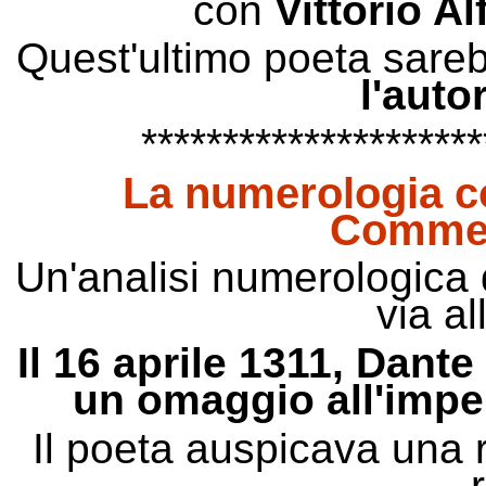
con
Vittorio Alf
Quest'ultimo poeta sareb
l'auto
*********************
La numerologia co
Commed
Un'analisi numerologica d
via al
Il 16 aprile 1311, Dant
un omaggio all'imper
Il poeta auspicava una ri