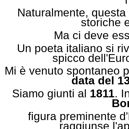
Naturalmente, questa d
storiche 
Ma ci deve es
Un poeta italiano si ri
spicco dell'Eu
Mi è venuto spontaneo 
data del 1
Siamo giunti al
1811
. 
Bo
figura preminente d
raggiunse l'ap