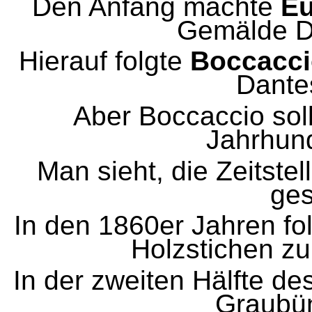
Den Anfang machte
Eu
Gemälde Da
Hierauf folgte
Boccacci
Dantes
Aber Boccaccio soll
Jahrhun
Man sieht, die Zeitste
ges
In den 1860er Jahren fo
Holzstichen z
In der zweiten Hälfte de
Graubün