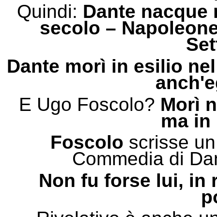
Quindi:
Dante nacque n
secolo – Napoleone
Set
Dante morì in esilio ne
anch'eg
E Ugo Foscolo?
Morì n
ma in 
Foscolo
scrisse un
Commedia di Dan
Non fu forse lui, in 
p