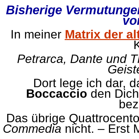
Bisherige Vermutungen
vo
In meiner
Matrix der a
K
Petrarca, Dante und T
Geist
Dort lege ich dar,
Boccaccio
den Dicht
bez
Das übrige Quattrocento
Commedia
nicht. – Erst