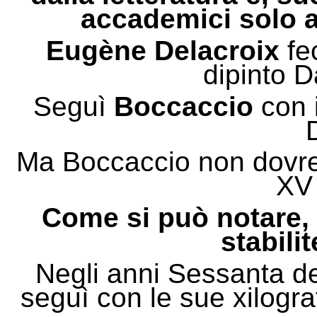
accademici solo
a
Eugène Delacroix
fec
dipinto D
Seguì
Boccaccio
con i
Ma Boccaccio non dovre
XV
Come si può notare,
stabilit
Negli anni Sessanta de
seguì con le sue xilogr