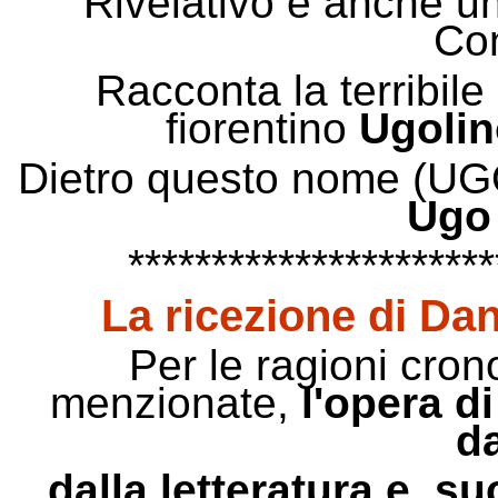
Rivelativo è anche un
Co
Racconta la terribile
fiorentino
Ugolin
Dietro questo nome (UGO
Ugo
**********************
La ricezione di Dan
Per le ragioni cron
menzionate,
l'opera d
da
dalla letteratura e, s