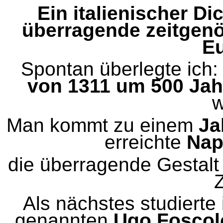
Ein italienischer Di
überragende zeitgenö
Eu
Spontan überlegte ic
von 1311 um
500 Jah
w
Man kommt zu einem
Ja
erreichte
Nap
die überragende Gestalt
Z
Als nächstes studierte
genannten
Ugo Foscol