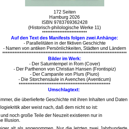
172 Seiten
Hamburg 2026
ISBN 9783769362428
(Historisch-philologische Werke 11)
**************************
A
uf den Text des Manifests folgen zwei Anhänge:
- Parallelitäten in der fiktiven Geschichte
- Namen von antiken Persönlichkeiten, Städten und Ländern
************************************************************************
Bilder im Werk:
- Der Saturntempel in Rom (Cover)
- Der Parthenon von Christian Hansen (Frontispiz)
- Der Campanile von Plurs (Piuro)
- Die Storchensäule in Avenches (Aventicum)
*****************************************************
Umschlagtext:
mmer, die überlieferte Geschichte mit ihren Inhalten und Daten
giekritik aber weist nach, daß dem nicht so ist:
r und noch große Teile der Neuzeit existieren nur in
e Illusion.
iger alt als angenommen. Nur die letzten zwei Jahrhunderte