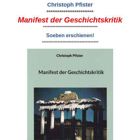
Christoph Pfister
*************************
Manifest der Geschichtskritik
***********************************
Soeben erschienen!
************************************