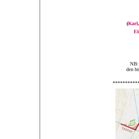
(
Kar
Ei
NB: 
den bi
**********