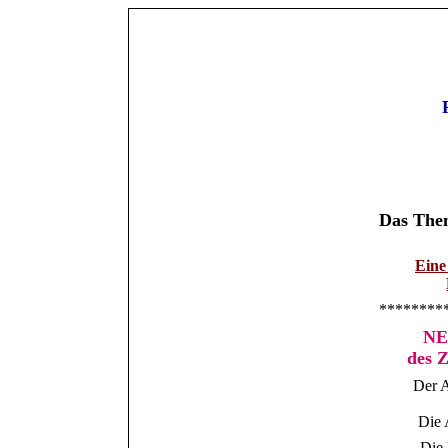
Das Them
Eine
********
NE
des Z
Der A
Die 
- Die