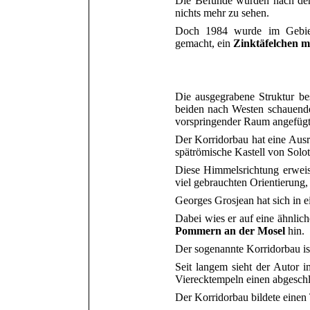
Die Befunde wurden nach der 
nichts mehr zu sehen.
Doch 1984 wurde im Gebiet
gemacht, ein
Zinktäfelchen mi
Die ausgegrabene Struktur bes
beiden nach Westen schauende
vorspringender Raum angefügt
Der Korridorbau hat eine Ausri
spätrömische Kastell von Solo
Diese Himmelsrichtung erweis
viel
gebrauchten Orientierung
Georges Grosjean hat sich in e
Dabei wies er auf eine ähnlic
Pommern an der Mosel
hin.
Der sogenannte Korridorbau i
Seit langem sieht der Autor i
Vierecktempeln einen abgeschl
Der Korridorbau bildete einen 