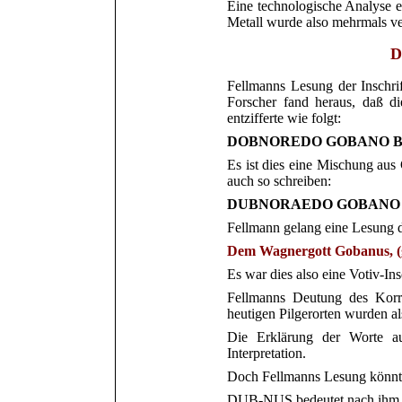
Eine technologische Analyse e
Metall wurde also mehrmals v
D
Fellmanns Lesung der Inschr
Forscher fand heraus, daß d
entziff
erte wie folgt:
DOBNOREDO GOBANO 
Es ist dies eine Mischung aus
auch so schreiben:
DUBNORAEDO GOBANO
Fellmann gelang eine Lesung de
Dem Wagnergott Gobanus, (
Es
war dies
also
eine Votiv-Ins
F
ellmanns Deutung des Korri
heutigen Pilgerorten wurden a
Die Erklärung der Worte au
Interpretation.
Doch Fellmanns Lesung könnt
DUB-NUS
bedeutet nach ihm