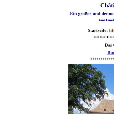
Châti
E
in großer und denno
******
Startseite:
ht
*********
Das 
Bu
***********