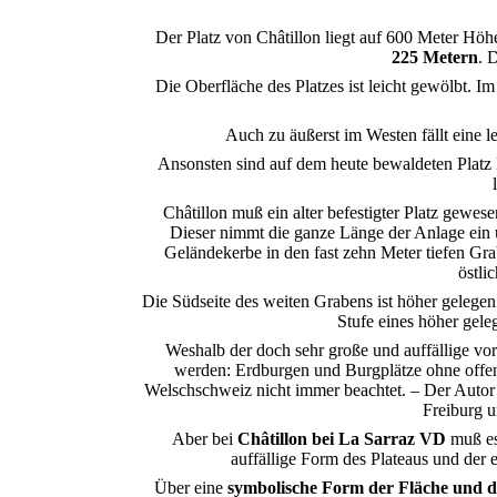
Der Platz von
Châtillon liegt auf
6
00 Meter Höh
225 Metern
. 
Die Oberfläche des Platzes ist leicht gewölbt. Im
Auch zu äußerst im Westen fällt eine le
Ansonsten sind auf dem heute bewaldeten Platz
Châtillon
muß ein alter befestigter Platz gewese
Dieser nimmt die ganze Länge der Anlage ein u
Geländekerbe in den fast zehn Meter tiefen Gra
östli
Die Südseite des weiten Grabens ist höher gelege
Stufe eines höher gele
Weshalb der doch sehr große und auffällige vor
werden: Erdburgen und Burgplätze ohne offen
Welschschweiz
nicht immer beachtet. – Der Autor
Freiburg 
Aber bei
Châtillon
bei La
Sarraz
VD
muß es
auffällige Form des Plateaus und de
Über eine
symbolische Form der Fläche und 