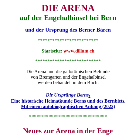
DIE ARENA
auf der Engehalbinsel bei Bern
und der Ursprung des Berner Bären
*************************
Startseite:
www.dillum.ch
***************************
Die Arena und die gallorömischen Befunde
von Bremgarten
und der Engehalbinsel
werden behandelt in dem Buch:
.
Die Ursprünge Berns
Eine historische Heimatkunde Berns und des Bernbiets.
Mit einem autobiographischen Anhang (
20
22)
********************************
Neues zur Arena in der Enge