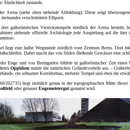
te Ähnlichkeit zustande.
 der Arena (siehe oben stehende Abbildung): Diese zeigt überzeugen
 ineinander verschränkten Ellipsen.
drei gallorömischen Viereckstempeln nördlich der Arena besteht, b
dahinter stehende offizielle Archäologie jede Anspielung auf die hier 
ntnisse.
el liegt eine halbe Wegstunde nördlich vom Zentrum Berns. Dort bil
ußschleifen. Dabei macht das von Süden fließende Gewässer eine schl
der Enge und von Bremgarten bildete in gallorömischer Zeit einen 
ltetes
Oppidum
nutzte die natürlichen Geländevorteile aus. - Gräberf
bäude, ein seltsamer Korridorbau, mehrere Tempel und eben die erwä
/202735) liegt ziemlich genau in der topographischen Mitte dieser F
oßfeld
oder genauer
Engemeistergut
genannt wird.