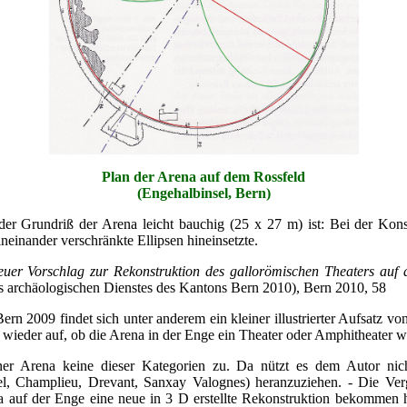
Plan der Arena auf dem Rossfeld
(Engehalbinsel, Bern)
der Grundriß der Arena leicht bauchig (25 x 27 m) ist: Bei der Kons
inander verschränkte Ellipsen hineinsetzte.
euer Vorschlag zur Rekonstruktion des gallorömischen Theaters auf 
s archäologischen Dienstes des Kantons Bern 2010), Bern 2010, 58
rn 2009 findet sich unter anderem ein kleiner illustrierter Aufsatz
 wieder auf, ob die Arena in der Enge ein Theater oder Amphitheater w
rner Arena keine dieser Kategorien zu. Da nützt es dem Autor nic
el, Champlieu, Drevant, Sanxay Valognes) heranzuziehen. - Die Ve
 auf der Enge eine neue in 3 D erstellte Rekonstruktion bekommen 