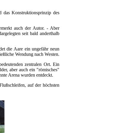
d das Konstruktionsprinzip des
emerkt auch der Autor. - Aber
dargelegten seit bald anderthalb
det die Aare ein ungefähr neun
ießlich
e
Wendung nach Westen.
bedeutenden zentralen Ort. Ein
elder, aber auch ein "römisches"
hnte Arena wurden entdeckt.
lußschleifen, auf der höchsten