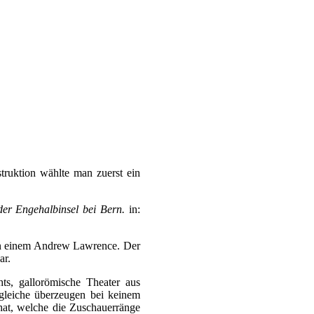
truktion wählte man zuerst ein
der Engehalbinsel bei Bern.
in:
 von einem Andrew Lawrence. Der
ar.
hts, gallorömische Theater aus
rgleiche überzeugen bei keinem
hat, welche die Zuschauerränge